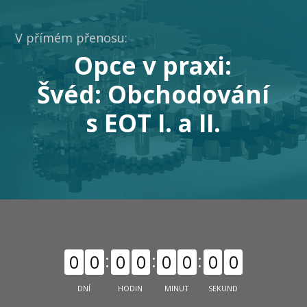
V přímém přenosu:
Opce v praxi:
Švéd: Obchodování
s EOT I. a II.
0
0
0
0
0
0
0
0
DNÍ
HODIN
MINUT
SEKUND