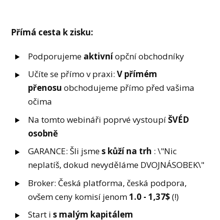
Přímá cesta k zisku:
Podporujeme
aktivní
opční obchodníky
Učíte se přímo v praxi:
V přímém
přenosu
obchodujeme přímo před vašima
očima
Na tomto webináři poprvé vystoupí
ŠVÉD
osobně
GARANCE: Šli jsme
s kůží na trh
: \"Nic
neplatíš, dokud nevyděláme DVOJNÁSOBEK\"
Broker: Česká platforma, česká podpora,
ovšem ceny komisí jenom
1.0 - 1,37$
(!)
Start i
s malým kapitálem