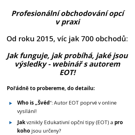
Profesionální obchodování opcí
v praxi
Od roku 2015, víc jak 700 obchodů:
Jak funguje, jak probíhá, jaké jsou
výsledky - webinář s autorem
EOT!
Pořádně to probereme, do detailu:
Who is „Švéd
“: Autor EOT poprvé v online
vysílání!
Jak
vznikly Edukativní opční tipy (EOT) a
pro
koho
jsou určeny?