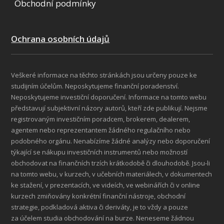
Obchodní podmínky
Ochrana osobních údajů
Veškeré informace na těchto stránkách jsou určeny pouze ke
studijním účelům. Neposkytujeme finanční poradenství.
Neposkytujeme investiční doporučení. Informace na tomto webu
představují subjektivní názory autorů, kteří zde publikují. Nejsme
registrovaným investičním poradcem, brokerem, dealerem,
agentem nebo reprezentantem žádného regulačního nebo
podobného orgánu. Nenabízíme žádné analýzy nebo doporučení
týkající se nákupu investičních instrumentů nebo možností
obchodovat na finančních trzích krátkodobě či dlouhodobě. Jsou-li
na tomto webu, v kurzech, v učebních materiálech, v dokumentech
ke stažení, v prezentacích, ve videích, ve webinářích či v online
kurzech zmiňovány konkrétní finanční nástroje, obchodní
strategie, podkladová aktiva či deriváty, je to vždy a pouze
za účelem studia obchodování na burze. Neneseme žádnou