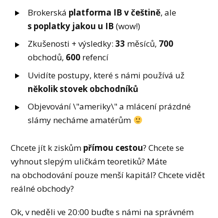
Brokerská
platforma IB v češtině
, ale
s poplatky jakou u IB
(wow!)
Zkušenosti + výsledky:
33
měsíců,
700
obchodů,
600
refencí
Uvidíte postupy, které s námi používá už
několik stovek obchodníků
Objevování \"ameriky\" a mlácení prázdné
slámy necháme amatérům
Chcete jít k ziskům
přímou cestou
? Chcete se
vyhnout slepým uličkám teoretiků? Máte
na obchodování pouze menší kapitál? Chcete vidět
reálné obchody?
Ok, v neděli ve 20:00 buďte s námi na správném