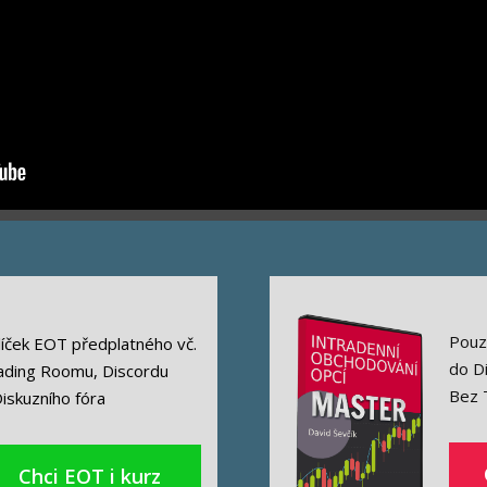
Pouze
líček EOT předplatného vč.
do Di
ading Roomu, Discordu
Bez 
Diskuzního fóra
Chci EOT i kurz