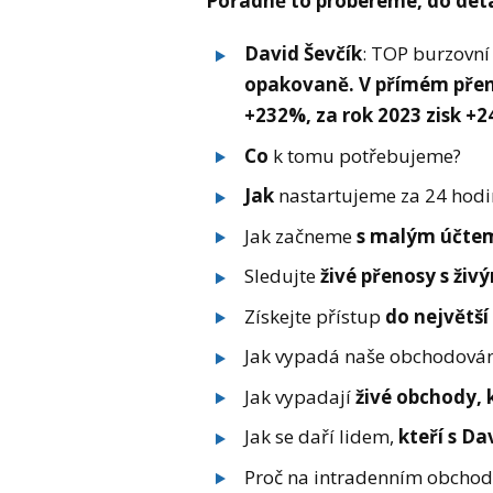
Pořádně to probereme, do deta
David Ševčík
: TOP burzovní
opakovaně. V přímém přenos
+232%, za rok 2023 zisk +
Co
k tomu potřebujeme?
Jak
nastartujeme za 24 hodi
Jak začneme
s malým účte
Sledujte
živé přenosy s živ
Získejte přístup
do největší
Jak vypadá naše obchodován
Jak vypadají
živé obchody, k
Jak se daří lidem,
kteří s Da
Proč na intradenním obchod