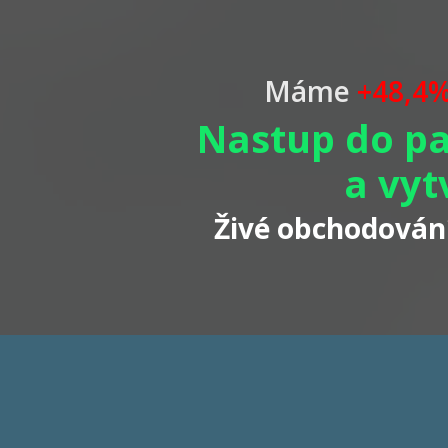
Máme
+48,4%
Nastup do pa
a vyt
Živé obchodován