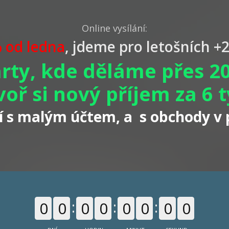
Online vysílání:
 od ledna
, jdeme pro letošních 
rty, kde děláme přes 2
voř si nový příjem za 6 
í
s malým účtem,
a s obchody v
0
0
0
0
0
0
0
0