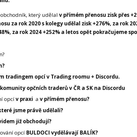
ilu:
 obchodník, který udělal
v přímém přenosu zisk přes +2
u za rok 2020 s kolegy udělal zisk +276%, za rok 202
248%, za rok 2024 +252% a letos opět pokračujeme spo
n?
m?
ým tradingem opcí v Trading roomu + Discordu.
 komunity opčních traderů v ČR a SK na Discordu
í opcí
v praxi
a
v
přímém přenosu?
teré jsme právě udělali?
videm již obchodují?
ování opcí
BULDOCI vydělávají BALÍK?