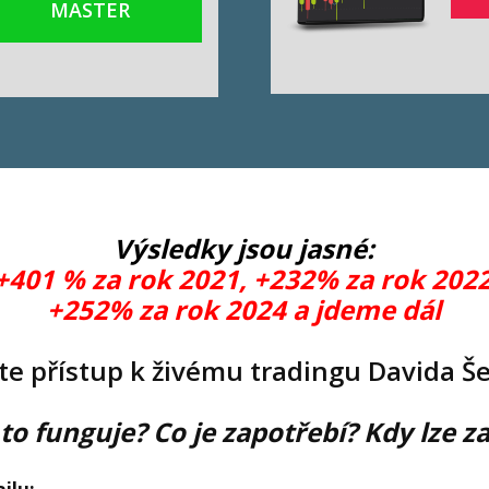
MASTER
Výsledky jsou jasné:
+401 % za rok 2021, +232% za rok 2022
+252% za rok 2024
a jdeme dál
jte přístup k živému tradingu Davida Še
 to funguje? Co je zapotřebí? Kdy lze za