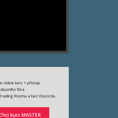
 online kurz + přístup
skuzního fóra.
Trading Roomu a bez Discordu.
Chci kurz MASTER