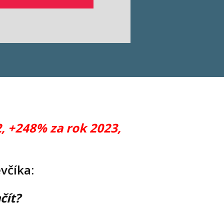
, +248% za rok 2023,
včíka:
čít?