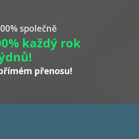
+200% společně
00% každý rok
týdnů!
 přímém přenosu!