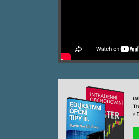
Ba
Tr
a 