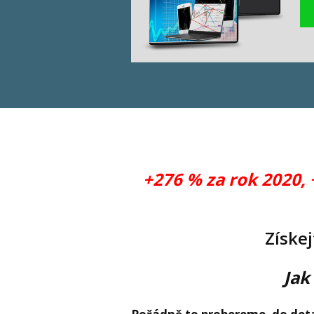
+276 % za rok 2020, 
Získe
Jak