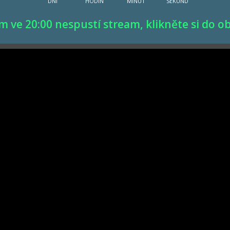
DNÍ
HODIN
MINUT
SEKUND
 ve 20:00 nespustí stream, klikněte si do o